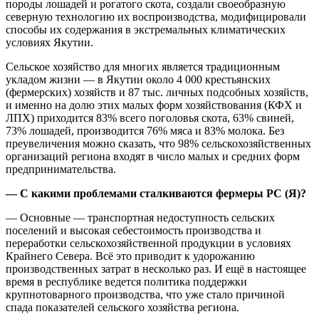
породы лошадей и рогатого скота, создали своеобразную
северную технологию их воспроизводства, модифицировали
способы их содержания в экстремальных климатических
условиях Якутии.
Сельское хозяйство для многих является традиционным
укладом жизни — в Якутии около 4 000 крестьянских
(фермерских) хозяйств и 87 тыс. личных подсобных хозяйств,
и именно на долю этих малых форм хозяйствования (КФХ и
ЛПХ) приходится 83% всего поголовья скота, 63% свиней,
73% лошадей, производится 76% мяса и 83% молока. Без
преувеличения можно сказать, что 98% сельскохозяйственных
организаций региона входят в число малых и средних форм
предпринимательства.
— С какими проблемами сталкиваются фермеры РС (Я)?
— Основные — транспортная недоступность сельских
поселений и высокая себестоимость производства и
переработки сельскохозяйственной продукции в условиях
Крайнего Севера. Всё это приводит к удорожанию
производственных затрат в несколько раз. И ещё в настоящее
время в республике ведется политика поддержки
крупнотоварного производства, что уже стало причиной
спада показателей сельского хозяйства региона.