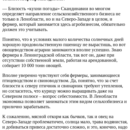
— Близость «кухни погоды» Скандинавии во многом
определяет направление сельскохозяйственного бизнеса не
только в Ленобласти, но и на Северо-Западе в целом, и
фермер, который занимается здесь агробизнесом, обязательно
должен это учитывать.
Понятно, что в условиях малого количества солнечных дней
хорошую продовольственную пшеницу не вырастишь, но вот
овощеводством аграрии занимаются вполне успешно. Знаю
фермера в Ленинградской области, так вот он, даже при
отсутствии собственной земли, работая на арендованной,
собирает 10 000 тонн овощей.
Вполне уверенно чувствуют себя фермеры, занимающиеся
птицеводством и свиноводством. Да, понятно, что за счет
близости к северу птичник и свинарник требуют утепления,
но согласитесь, что курицу можно выращивать даже на
Северном полюсе – вопрос себестоимости. В Ленобласти
экономика позволяет заниматься этим видом сельхозбизнеса и
прилично зарабатывать.
К сожалению, мясной откорм как бычков, так и овец на
Северо-Западе проблематичен, солнца мало, трава водянистая,
и добиваться привеса достаточно сложно, и это, конечно, надо