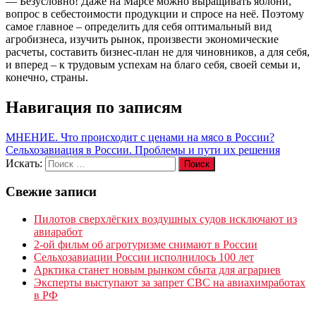
— Безусловно! Даже на Марсе можно выращивать яблони,
вопрос в себестоимости продукции и спросе на неё. Поэтому
самое главное – определить для себя оптимальный вид
агробизнеса, изучить рынок, произвести экономические
расчеты, составить бизнес-план не для чиновников, а для себя,
и вперед – к трудовым успехам на благо себя, своей семьи и,
конечно, страны.
Навигация по записям
МНЕНИЕ. Что происходит с ценами на мясо в России?
Сельхозавиация в России. Проблемы и пути их решения
Искать:
Поиск
Свежие записи
Пилотов сверхлёгких воздушных судов исключают из
авиаработ
2-ой фильм об агротуризме снимают в России
Сельхозавиации России исполнилось 100 лет
Арктика станет новым рынком сбыта для аграриев
Эксперты выступают за запрет СВС на авиахимработах
в РФ