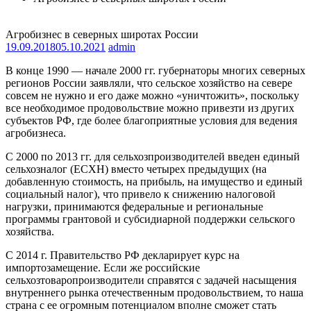
Агробизнес в северных широтах России
19.09.2018
05.10.2021
admin
В конце 1990 — начале 2000 гг. губернаторы многих северных
регионов России заявляли, что сельское хозяйство на севере
совсем не нужно и его даже можно «уничтожить», поскольку
все необходимое продовольствие можно привезти из других
субъектов РФ, где более благоприятные условия для ведения
агробизнеса.
С 2000 по 2013 гг. для сельхозпроизводителей введен единый
сельхозналог (ЕСХН) вместо четырех предыдущих (на
добавленную стоимость, на прибыль, на имущество и единый
социальный налог), что привело к снижению налоговой
нагрузки, принимаются федеральные и региональные
программы грантовой и субсидиарной поддержки сельского
хозяйства.
С 2014 г. Правительство РФ декларирует курс на
импортозамещение. Если же российские
сельхозтоваропроизводители справятся с задачей насыщения
внутреннего рынка отечественным продовольствием, то наша
страна с ее огромным потенциалом вполне сможет стать