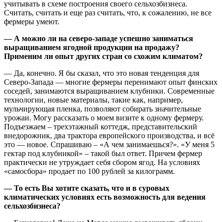
учитывать в схеме построения своего сельхозбизнеса.
Считать, считать и еще раз считать, что, к сожалению, не все
фермеры умеют.
— А можно ли на северо-западе успешно заниматься
выращиванием ягодной продукции на продажу?
Применим ли опыт других стран со схожим климатом?
— Да, конечно. Я бы сказал, что это новая тенденция для
Северо-Запада — многие фермеры перенимают опыт финских
соседей, занимаются выращиванием клубники. Современные
технологии, новые материалы, такие как, например,
мульчирующая пленка, позволяют собирать значительные
урожаи. Могу рассказать о моем визите к одному фермеру.
Подъезжаем – трехэтажный коттедж, представительский
внедорожник, два трактора европейского производства, и всё
это — новое. Спрашиваю – «А чем занимаешься?». «У меня 5
гектар под клубникой» – такой был ответ. Причем фермер
практически не утруждает себя сбором ягод. На условиях
«самосбора» продает по 100 рублей за килограмм.
— То есть Вы хотите сказать, что и в суровых
климатических условиях есть возможность для ведения
сельхозбизнеса?