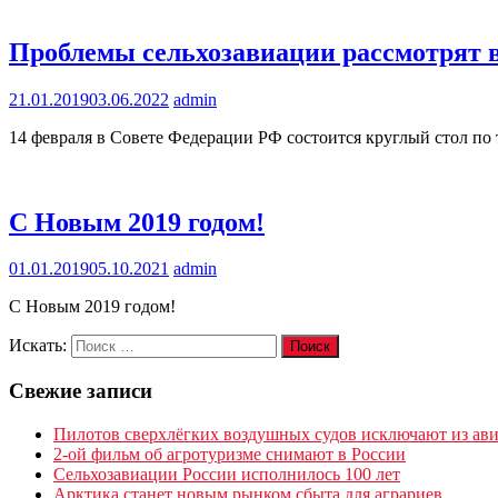
Проблемы сельхозавиации рассмотрят 
21.01.2019
03.06.2022
admin
14 февраля в Совете Федерации РФ состоится круглый стол по
C Новым 2019 годом!
01.01.2019
05.10.2021
admin
C Новым 2019 годом!
Искать:
Поиск
Свежие записи
Пилотов сверхлёгких воздушных судов исключают из ави
2-ой фильм об агротуризме снимают в России
Сельхозавиации России исполнилось 100 лет
Арктика станет новым рынком сбыта для аграриев