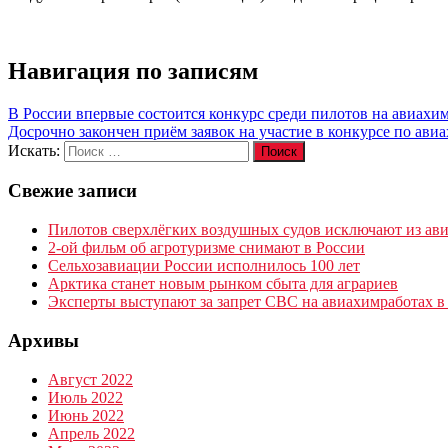
Навигация по записям
В России впервые состоится конкурс среди пилотов на авиахи
Досрочно закончен приём заявок на участие в конкурсе по ав
Искать:
Поиск
Свежие записи
Пилотов сверхлёгких воздушных судов исключают из ави
2-ой фильм об агротуризме снимают в России
Сельхозавиации России исполнилось 100 лет
Арктика станет новым рынком сбыта для аграриев
Эксперты выступают за запрет СВС на авиахимработах в
Архивы
Август 2022
Июль 2022
Июнь 2022
Апрель 2022