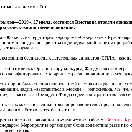
 отрасли авиахимработ
 крылья—2019», 27 июля, состоится Выставка отрасли авиахи
ры сельскохозяйственной авиации.
м 6000 кв.м. на территории аэродрома «Северская» в Краснодарск
 но и многие другие: средства индивидуальной защиты при рабо
лётная форма и т.д.
 экспозиция беспилотных летательных аппаратов (БПЛА), как п
ые обратились к Организатору конкурса, Фонду содействия разв
нке квалифицированных кадров в отрасли авиационного менеджм
сих пор не было специализированной выставки отрасли авиахим
виации, задача «выставиться в Москве» – непосильна. Мы же, к
обно», — рассказал Президент Фонда содействия развитию сельск
тий, сельскохозяйственные товаропроизводители, представител
и авиахимработ является бесплатным.
ерства пилотов на авиационно-химических работах
«Золотые Кр
аснодаром. Мероприятие организует Фонд содействия развитию с
дарского края.