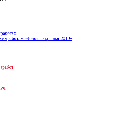
мработах
иахимработам «Золотые крылья-2019»
аработ
 РФ