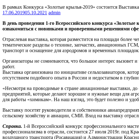
В рамках Конкурса «Золотые крылья-2019» состоится Выставка
17.06.2019
05.10.2021
admin
В день проведения 1-го Всероссийского конкурса «Золотые
ознакомиться с новинками и проверенными решениями сфе
Отраслевая выставка, которая разместится на площади более че
тематические разделы о технике, запчастях, авиационных ГСМ,
транспорт и оснащение для аэродромов и временных площадок, 
Организаторы не сомневаются, что большое интерес вызовет и
работ.
Выставка организована по инициативе сельхозавиаторов, котор
отсутствием подобного опыта в России и недостатком в глуби
«Несмотря на проводимые в стране авиационные выставки, до 
предприятий, которые делают хорошие и нужные вещи для агроа
для работы «химикам». На наш взгляд, это будет полезно и уд
Выставку посетят руководители и собственники авиапредприя
сельскому хозяйству и авиации, СМИ. Вход на выставку отрасл
Справка.
1-й Всероссийский конкурс профессионального маст
профессионализма в отрасли, состоится 27 июля 2019г. под Кр
воздушного транспорта (Росавиация) и Администрации Красно