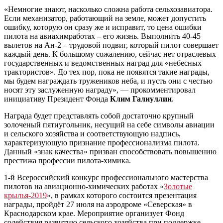
«Немногие знают, насколько сложна работа сельхозавиатора.
Если механизатор, работающий на земле, может допустить
ошибку, которую он сразу же и исправит, то цена ошибки
пилота на авиахимработах – его жизнь. Выполнить 40-45
вылетов на Ан-2 – трудовой подвиг, который пилот совершает
каждый день. К большому сожалению, сейчас нет отраслевых
государственных и ведомственных наград для «небесных
трактористов». До тех пор, пока не появятся такие награды,
мы будем награждать тружеников неба, и пусть они с честью
носят эту заслуженную награду», — прокомментировал
инициативу Президент Фонда
Клим Галиуллин
.
Награда будет представлять собой достаточно крупный
золоченый пятиугольник, несущий на себе символы авиации
и сельского хозяйства и соответствующую надпись,
характеризующую признание профессионализма пилота.
Данный «знак качества» призван способствовать повышению
престижа профессии пилота-химика.
1-й Всероссийский конкурс профессионального мастерства
пилотов на авиационно-химических работах «
Золотые
крылья-2019
», в рамках которого состоится презентация
награды, пройдёт 27 июля на аэродроме «Северская» в
Краснодарском крае. Мероприятие организует Фонд
содействия развитию сельского хозяйства при поддержке