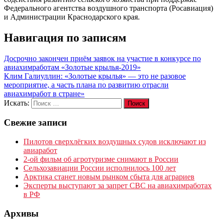
Федерального агентства воздушного транспорта (Росавиация)
и Администрации Краснодарского края.
Навигация по записям
Досрочно закончен приём заявок на участие в конкурсе по
авиахимработам «Золотые крылья-2019»
Клим Галиуллин: «Золотые крылья» — это не разовое
мероприятие, а часть плана по развитию отрасли
авиахимработ в стране»
Искать:
Поиск
Свежие записи
Пилотов сверхлёгких воздушных судов исключают из
авиаработ
2-ой фильм об агротуризме снимают в России
Сельхозавиации России исполнилось 100 лет
Арктика станет новым рынком сбыта для аграриев
Эксперты выступают за запрет СВС на авиахимработах
в РФ
Архивы