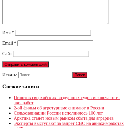
Имя
*
Email
*
Сайт
Искать:
Поиск
Свежие записи
Пилотов сверхлёгких воздушных судов исключают из
авиаработ
2-ой фильм об агротуризме снимают в России
Сельхозавиации России исполнилось 100 лет
Арктика станет новым рынком сбыта для аграриев
Эксперты выступают за запрет СВС на авиахимработах